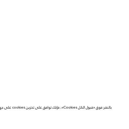
بالنقر فوق «قبول الكل Cookies»، فإنك توافق على تخزين cookies على جهازك لتحسين التنقل في الموقع وتحليل استخدام الموقع والمساعدة في جهودنا التسويقية.